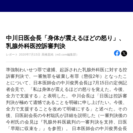
中川日医会長「身体が震えるほどの怒り」、
乳腺外科医控訴審判決
レポート
2020年
7月15日
高橋直純（m3.com編集部）
準強制わいせつ罪で逮捕、起訴された乳腺外科医に対する控
訴審判決で、一審無罪を破棄し有罪（懲役2年）となったこ
とについて、日本医師会の中川俊男会長は7月15日の定例記
者会見で、「私は身体が震えるほどの怒りを覚えた。今後、
全力で支援する」と表明した。 中川会長は「日医は控訴審
判決が極めて遺憾であることを明確に申し上げたい。今後、
全力で支援することを改めて明確にする」と述べた。その
後、日医副会長の今村聡氏が詳細を説明した（一審判決後の
今村氏の会見は『乳腺外科医裁判の一審判決を支持、日医
「早期に収束を」』を参照）。 日本医師会の中川俊男会長