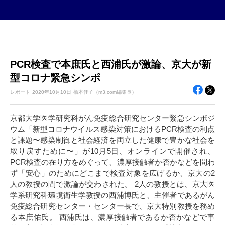
PCR検査で本庶氏と西浦氏が激論、京大が新
型コロナ緊急シンポ
レポート
2020年
10月10日
橋本佳子（m3.com編集長）
京都大学医学研究科がん免疫総合研究センター緊急シンポジ
ウム「新型コロナウイルス感染対策におけるPCR検査の利点
と課題〜感染制御と社会経済を両立した健康で豊かな社会を
取り戻すために〜」が10月5日、オンラインで開催され、
PCR検査の在り方をめぐって、濃厚接触者か否かなどを問わ
ず「安心」のためにどこまで検査対象を広げるか、京大の2
人の教授の間で激論が交わされた。 2人の教授とは、京大医
学系研究科環境衛生学教授の西浦博氏と、主催者であるがん
免疫総合研究センター・センター長で、京大特別教授を務め
る本庶佑氏。 西浦氏は、濃厚接触者であるか否かなどで事