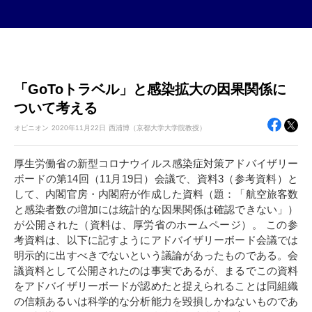
「GoToトラベル」と感染拡大の因果関係に
ついて考える
オピニオン
2020年
11月22日
西浦博（京都大学大学院教授）
厚生労働省の新型コロナウイルス感染症対策アドバイザリー
ボードの第14回（11月19日）会議で、資料3（参考資料）と
して、内閣官房・内閣府が作成した資料（題：「航空旅客数
と感染者数の増加には統計的な因果関係は確認できない」）
が公開された（資料は、厚労省のホームページ）。 この参
考資料は、以下に記すようにアドバイザリーボード会議では
明示的に出すべきでないという議論があったものである。会
議資料として公開されたのは事実であるが、まるでこの資料
をアドバイザリーボードが認めたと捉えられることは同組織
の信頼あるいは科学的な分析能力を毀損しかねないものであ