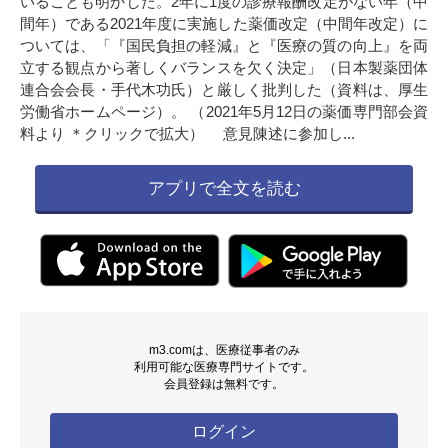
いることも明かした。2年に1度の診療報酬改定がない年（中
間年）である2021年度に実施した薬価改定（中間年改定）に
ついては、「『国民負担の軽減』と『医療の質の向上』を両
立する観点から著しくバランスを欠く決定」（日本製薬団体
連合会会長・手代木功氏）と厳しく批判した（資料は、厚生
労働省ホームページ）。 （2021年5月12日の薬価専門部会資
料より ＊クリックで拡大） 意見陳述に参加し...
アプリで全文を読む
m3.comは、医療従事者のみ
利用可能な医療専門サイトです。
会員登録は無料です。
ログイン