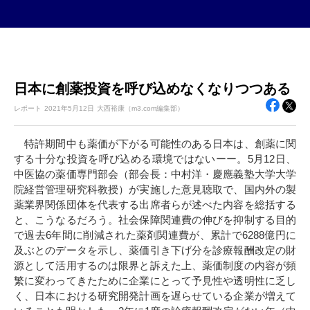
日本に創薬投資を呼び込めなくなりつつある
レポート
2021年
5月12日
大西裕康（m3.com編集部）
特許期間中も薬価が下がる可能性のある日本は、創薬に関
する十分な投資を呼び込める環境ではないーー。5月12日、
中医協の薬価専門部会（部会長：中村洋・慶應義塾大学大学
院経営管理研究科教授）が実施した意見聴取で、国内外の製
薬業界関係団体を代表する出席者らが述べた内容を総括する
と、こうなるだろう。社会保障関連費の伸びを抑制する目的
で過去6年間に削減された薬剤関連費が、累計で6288億円に
及ぶとのデータを示し、薬価引き下げ分を診療報酬改定の財
源として活用するのは限界と訴えた上、薬価制度の内容が頻
繁に変わってきたために企業にとって予見性や透明性に乏し
く、日本における研究開発計画を遅らせている企業が増えて