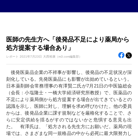
医師の先生方へ「後発品不足により薬局から
処方提案する場合あり」
レポート
2021年
7月23日
大西裕康（m3.com編集部）
後発医薬品企業の不祥事が影響し、後発品の不足状況が深
刻化している。先発医薬品にも影響が出始めているという。
日本薬剤師会常務理事の有澤賢二氏が7月21日の中医協総会
（会長：小塩隆士・一橋大学経済研究所教授）で、医薬品の
不足により薬局側から処方提案する場合が出てきているとの
認識を示し、医師に対し、理解を求め呼びかけた。他の委員
からは、後発品企業に課す規制などを厳格化することで、さ
らに安定供給を揺るがすのではないかと危惧する意見も出
た。 有澤氏は、「処方される先生方にお願いだ。薬局の現
場では、さまざまな同一規格品の中から必死に最大限努力し