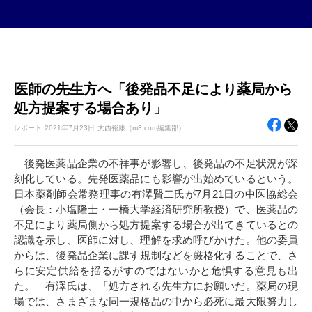
医師の先生方へ「後発品不足により薬局から
処方提案する場合あり」
レポート
2021年
7月23日
大西裕康（m3.com編集部）
後発医薬品企業の不祥事が影響し、後発品の不足状況が深
刻化している。先発医薬品にも影響が出始めているという。
日本薬剤師会常務理事の有澤賢二氏が7月21日の中医協総会
（会長：小塩隆士・一橋大学経済研究所教授）で、医薬品の
不足により薬局側から処方提案する場合が出てきているとの
認識を示し、医師に対し、理解を求め呼びかけた。他の委員
からは、後発品企業に課す規制などを厳格化することで、さ
らに安定供給を揺るがすのではないかと危惧する意見も出
た。 有澤氏は、「処方される先生方にお願いだ。薬局の現
場では、さまざまな同一規格品の中から必死に最大限努力し