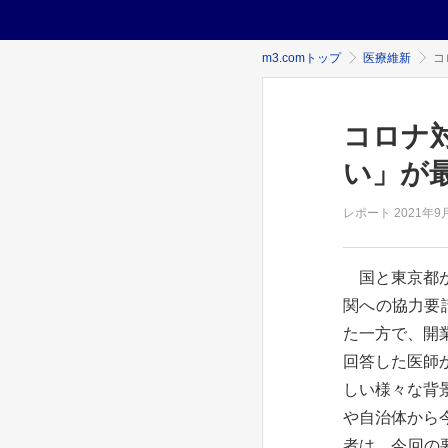
m3.comトップ
医療維新
コ
コロナ
い」が
レポート
2021年
9
国と東京都が
関への協力要
た一方で、開
回答した医師
しい様々な背
や自治体から
者は、今回の