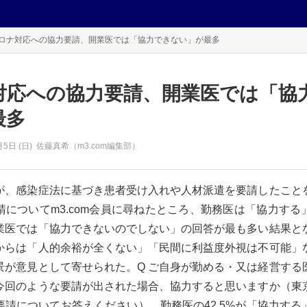
ロナ対応への協力要請、開業医では「協力できない」が最多
対応への協力要請、開業医では「協
最多
月5日 (日)
佐藤真希（m3.com編集部）
、感染症法に基づき患者受け入れや人材派遣を要請したこと
請についてm3.com会員に尋ねたところ、勤務医は「協力する
業医では「協力できないのでしない」の回答が最も多い結果と
からは「人的余裕が全くない」「民間に利益度外視は不可能」
景が意見として寄せられた。Q ご自身が勤める・又は経営する
今回のような要請が出された場合、協力すると思いますか（東
要請についてお答えください）。勤務医の42.5%が「協力する