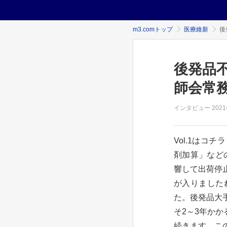
m3.comトップ
医療維新
後
後発品
師会常務
インタビュー
202
Vol.1は
剤加算」など
響して出荷停
が入りました
た。後発品大
そ2～3年か
続きます。こ