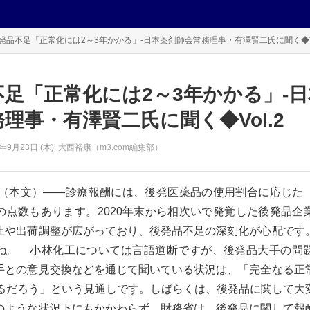
発品不足「正常化には2～3年かかる」‐日本薬剤師会常務理事・有澤賢二氏に聞く◆Vo
不足「正常化には2～3年かかる」‐
理事・有澤賢二氏に聞く◆Vol.2
1年
9月23日 (木)
大西裕康（m3.com編集部）
コチラ（本文）――診療報酬には、後発医薬品の使用割合に応じた
の点数もあります。2020年末から相次いで発覚した後発品企
止や出荷調整が広がっており、後発品不足の深刻化が心配です
ね。 小林化工については言語道断ですが、後発品大手の問
手との意見交換などを通じて聞いている状況は、「完全なる正
かるだろう」という見通しです。しばらくは、後発品に関して大
のような状況下にもかかわらず、財務省は、後発品に関して報