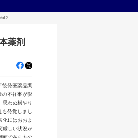
l.2
日本薬剤
「後発医薬品調
業の不祥事が影
。思わぬ横やり
題も発覚しまし
常化にはおおよ
変厳しい状況が
酬面で在り方の