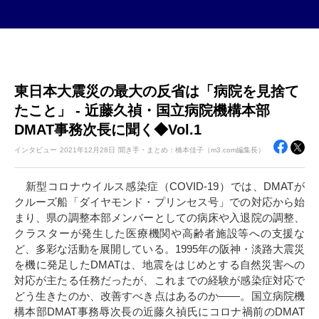
東日本大震災の最大の反省は「病院を見捨て
たこと」 - 近藤久禎・国立病院機構本部
DMAT事務次長に聞く◆Vol.1
インタビュー
2021年
12月28日
聞き手・まとめ：橋本佳子（m3.com編集長）
新型コロナウイルス感染症（COVID-19）では、DMATが
クルーズ船「ダイヤモンド・プリンセス号」での対応から始
まり、県の調整本部メンバーとしての病床や入退院の調整、
クラスターが発生した医療機関や高齢者施設等への支援な
ど、多彩な活動を展開している。1995年の阪神・淡路大震災
を機に発足したDMATは、地震をはじめとする自然災害への
対応が主たる任務だったが、これまでの経験が感染症対応で
どう生きたのか、改善すべき点はあるのか――。国立病院機
構本部DMAT事務辱次長の近藤久禎氏にコロナ禍前のDMAT