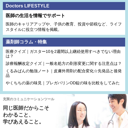
Doctors LIFESTYLE
医師の生活を情報でサポート
医師のキャリアアップや、子供の教育、投資や節税など、ライフ
スタイルに役立つ情報を掲載。
薬剤師コラム・特集
医療クイズ｜ガスター10を2週間以上継続使用すべきでない理由
は？
診療報酬改定クイズ｜一般名処方の剤形変更に関する注意点は？
くるみぱんの勉強ノート｜皮膚外用剤の配合変化☆先発品と後発
品
やくちちの薬の味見｜プレガバリンOD錠の味を比較をしてみた
充実のコミュニケーションツール
同じ医師だからこそ
わかること、
学びあえること。