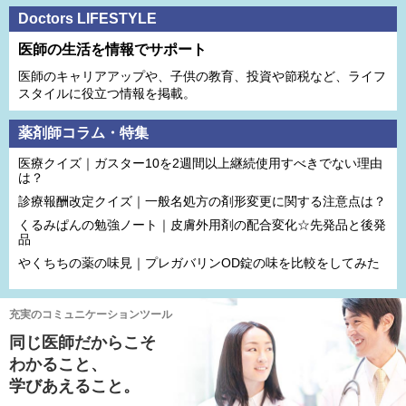
Doctors LIFESTYLE
医師の生活を情報でサポート
医師のキャリアアップや、子供の教育、投資や節税など、ライフ
スタイルに役立つ情報を掲載。
薬剤師コラム・特集
医療クイズ｜ガスター10を2週間以上継続使用すべきでない理由
は？
診療報酬改定クイズ｜一般名処方の剤形変更に関する注意点は？
くるみぱんの勉強ノート｜皮膚外用剤の配合変化☆先発品と後発
品
やくちちの薬の味見｜プレガバリンOD錠の味を比較をしてみた
充実のコミュニケーションツール
同じ医師だからこそ
わかること、
学びあえること。