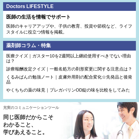
Doctors LIFESTYLE
医師の生活を情報でサポート
医師のキャリアアップや、子供の教育、投資や節税など、ライフ
スタイルに役立つ情報を掲載。
薬剤師コラム・特集
医療クイズ｜ガスター10を2週間以上継続使用すべきでない理由
は？
診療報酬改定クイズ｜一般名処方の剤形変更に関する注意点は？
くるみぱんの勉強ノート｜皮膚外用剤の配合変化☆先発品と後発
品
やくちちの薬の味見｜プレガバリンOD錠の味を比較をしてみた
充実のコミュニケーションツール
同じ医師だからこそ
わかること、
学びあえること。