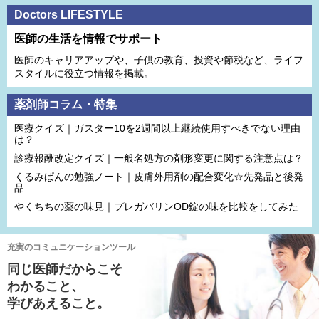
Doctors LIFESTYLE
医師の生活を情報でサポート
医師のキャリアアップや、子供の教育、投資や節税など、ライフ
スタイルに役立つ情報を掲載。
薬剤師コラム・特集
医療クイズ｜ガスター10を2週間以上継続使用すべきでない理由
は？
診療報酬改定クイズ｜一般名処方の剤形変更に関する注意点は？
くるみぱんの勉強ノート｜皮膚外用剤の配合変化☆先発品と後発
品
やくちちの薬の味見｜プレガバリンOD錠の味を比較をしてみた
充実のコミュニケーションツール
同じ医師だからこそ
わかること、
学びあえること。