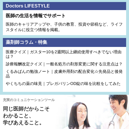
Doctors LIFESTYLE
医師の生活を情報でサポート
医師のキャリアアップや、子供の教育、投資や節税など、ライフ
スタイルに役立つ情報を掲載。
薬剤師コラム・特集
医療クイズ｜ガスター10を2週間以上継続使用すべきでない理由
は？
診療報酬改定クイズ｜一般名処方の剤形変更に関する注意点は？
くるみぱんの勉強ノート｜皮膚外用剤の配合変化☆先発品と後発
品
やくちちの薬の味見｜プレガバリンOD錠の味を比較をしてみた
充実のコミュニケーションツール
同じ医師だからこそ
わかること、
学びあえること。