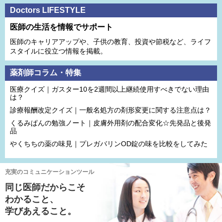
Doctors LIFESTYLE
医師の生活を情報でサポート
医師のキャリアアップや、子供の教育、投資や節税など、ライフ
スタイルに役立つ情報を掲載。
薬剤師コラム・特集
医療クイズ｜ガスター10を2週間以上継続使用すべきでない理由
は？
診療報酬改定クイズ｜一般名処方の剤形変更に関する注意点は？
くるみぱんの勉強ノート｜皮膚外用剤の配合変化☆先発品と後発
品
やくちちの薬の味見｜プレガバリンOD錠の味を比較をしてみた
充実のコミュニケーションツール
同じ医師だからこそ
わかること、
学びあえること。