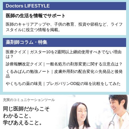
Doctors LIFESTYLE
医師の生活を情報でサポート
医師のキャリアアップや、子供の教育、投資や節税など、ライフ
スタイルに役立つ情報を掲載。
薬剤師コラム・特集
医療クイズ｜ガスター10を2週間以上継続使用すべきでない理由
は？
診療報酬改定クイズ｜一般名処方の剤形変更に関する注意点は？
くるみぱんの勉強ノート｜皮膚外用剤の配合変化☆先発品と後発
品
やくちちの薬の味見｜プレガバリンOD錠の味を比較をしてみた
充実のコミュニケーションツール
同じ医師だからこそ
わかること、
学びあえること。