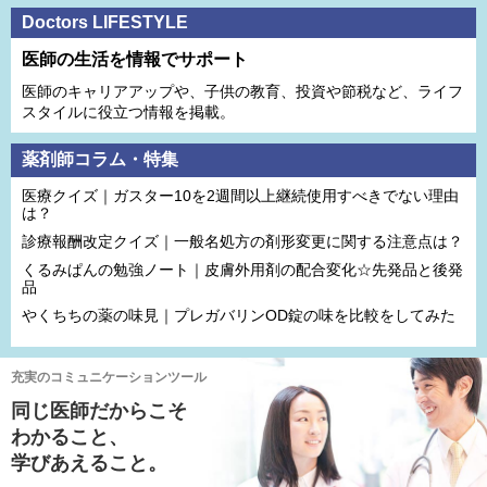
Doctors LIFESTYLE
医師の生活を情報でサポート
医師のキャリアアップや、子供の教育、投資や節税など、ライフ
スタイルに役立つ情報を掲載。
薬剤師コラム・特集
医療クイズ｜ガスター10を2週間以上継続使用すべきでない理由
は？
診療報酬改定クイズ｜一般名処方の剤形変更に関する注意点は？
くるみぱんの勉強ノート｜皮膚外用剤の配合変化☆先発品と後発
品
やくちちの薬の味見｜プレガバリンOD錠の味を比較をしてみた
充実のコミュニケーションツール
同じ医師だからこそ
わかること、
学びあえること。