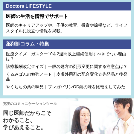
Doctors LIFESTYLE
医師の生活を情報でサポート
医師のキャリアアップや、子供の教育、投資や節税など、ライフ
スタイルに役立つ情報を掲載。
薬剤師コラム・特集
医療クイズ｜ガスター10を2週間以上継続使用すべきでない理由
は？
診療報酬改定クイズ｜一般名処方の剤形変更に関する注意点は？
くるみぱんの勉強ノート｜皮膚外用剤の配合変化☆先発品と後発
品
やくちちの薬の味見｜プレガバリンOD錠の味を比較をしてみた
充実のコミュニケーションツール
同じ医師だからこそ
わかること、
学びあえること。