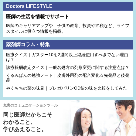
Doctors LIFESTYLE
医師の生活を情報でサポート
医師のキャリアアップや、子供の教育、投資や節税など、ライフ
スタイルに役立つ情報を掲載。
薬剤師コラム・特集
医療クイズ｜ガスター10を2週間以上継続使用すべきでない理由
は？
診療報酬改定クイズ｜一般名処方の剤形変更に関する注意点は？
くるみぱんの勉強ノート｜皮膚外用剤の配合変化☆先発品と後発
品
やくちちの薬の味見｜プレガバリンOD錠の味を比較をしてみた
充実のコミュニケーションツール
同じ医師だからこそ
わかること、
学びあえること。