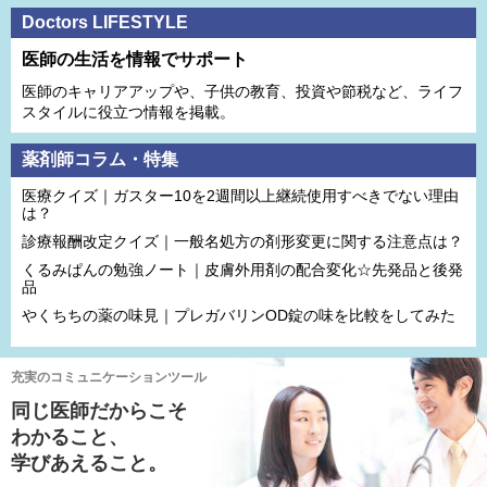
Doctors LIFESTYLE
医師の生活を情報でサポート
医師のキャリアアップや、子供の教育、投資や節税など、ライフ
スタイルに役立つ情報を掲載。
薬剤師コラム・特集
医療クイズ｜ガスター10を2週間以上継続使用すべきでない理由
は？
診療報酬改定クイズ｜一般名処方の剤形変更に関する注意点は？
くるみぱんの勉強ノート｜皮膚外用剤の配合変化☆先発品と後発
品
やくちちの薬の味見｜プレガバリンOD錠の味を比較をしてみた
充実のコミュニケーションツール
同じ医師だからこそ
わかること、
学びあえること。