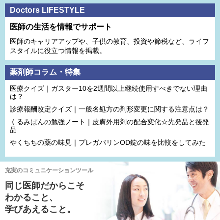
Doctors LIFESTYLE
医師の生活を情報でサポート
医師のキャリアアップや、子供の教育、投資や節税など、ライフ
スタイルに役立つ情報を掲載。
薬剤師コラム・特集
医療クイズ｜ガスター10を2週間以上継続使用すべきでない理由
は？
診療報酬改定クイズ｜一般名処方の剤形変更に関する注意点は？
くるみぱんの勉強ノート｜皮膚外用剤の配合変化☆先発品と後発
品
やくちちの薬の味見｜プレガバリンOD錠の味を比較をしてみた
充実のコミュニケーションツール
同じ医師だからこそ
わかること、
学びあえること。