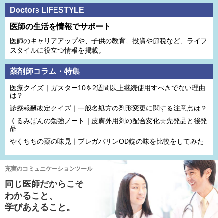
Doctors LIFESTYLE
医師の生活を情報でサポート
医師のキャリアアップや、子供の教育、投資や節税など、ライフ
スタイルに役立つ情報を掲載。
薬剤師コラム・特集
医療クイズ｜ガスター10を2週間以上継続使用すべきでない理由
は？
診療報酬改定クイズ｜一般名処方の剤形変更に関する注意点は？
くるみぱんの勉強ノート｜皮膚外用剤の配合変化☆先発品と後発
品
やくちちの薬の味見｜プレガバリンOD錠の味を比較をしてみた
充実のコミュニケーションツール
同じ医師だからこそ
わかること、
学びあえること。