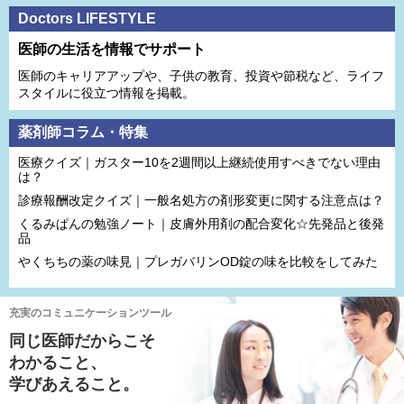
Doctors LIFESTYLE
医師の生活を情報でサポート
医師のキャリアアップや、子供の教育、投資や節税など、ライフ
スタイルに役立つ情報を掲載。
薬剤師コラム・特集
医療クイズ｜ガスター10を2週間以上継続使用すべきでない理由
は？
診療報酬改定クイズ｜一般名処方の剤形変更に関する注意点は？
くるみぱんの勉強ノート｜皮膚外用剤の配合変化☆先発品と後発
品
やくちちの薬の味見｜プレガバリンOD錠の味を比較をしてみた
充実のコミュニケーションツール
同じ医師だからこそ
わかること、
学びあえること。