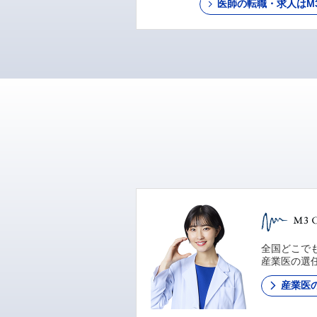
医師の転職・求人はM3 C
全国どこでも
産業医の選
産業医