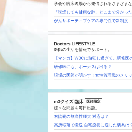
学会や臨床現場から発信されるさまざま
「喫煙しても健康な肺」どこまで分かっ
がんサポーティブケアの専門性で新制度
Doctors LIFESTYLE
医師の生活を情報でサポート。
【マンガ】WBCに熱狂し過ぎて…研修医
研修医にも、ボーナスは出る？
現場の医師が明かす！女性管理職のメリ
m3クイズ 臨床
医師限定
様々な問題を毎日出題。
右陰嚢の無痛性腫大 対応は？
高所転落で搬送 自宅療養に適した装具は