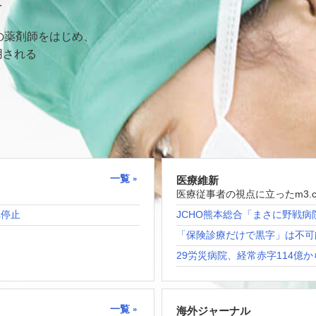
て
の薬剤師をはじめ、
用される
一覧
医療維新
医療従事者の視点に立ったm3.
れ停止
JCHO熊本総合「まさに野戦病
「保険診療だけで黒字」は不可
29労災病院、経常赤字114億か
一覧
海外ジャーナル