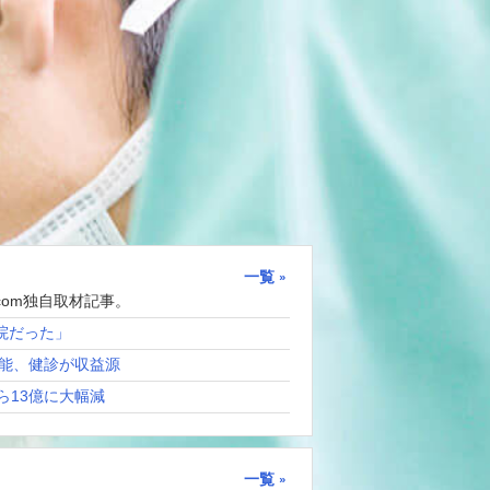
一覧
com独自取材記事。
院だった」
能、健診が収益源
ら13億に大幅減
一覧