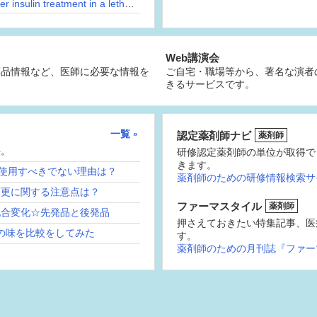
What lab value decreases most rapidly after insulin treatment in a lethargic man?
Web講演会
薬品情報など、医師に必要な情報を
ご自宅・職場等から、著名な演者
きるサービスです。
一覧
認定薬剤師ナビ
薬剤師
供。
研修認定薬剤師の単位が取得で
きます。
続使用すべきでない理由は？
薬剤師のための研修情報検索サ
変更に関する注意点は？
ファーマスタイル
薬剤師
配合変化☆先発品と後発品
押さえておきたい特集記事、医
の味を比較をしてみた
す。
薬剤師のための月刊誌『ファー