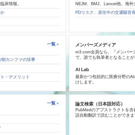
な臨床情報。
NEJM、BMJ、Lancet他
たか
PDリスク、居住中の交通騒音
一覧
メンバーズメディア
m3.com会員なら、『メンバ
で、誰でも執筆者となることが
の朝カンファの珍事
AI Lab
最新かつ包括的に医療分野のA
ット・デメリット
けします。
一覧
論文検索（日本語対応）
PubMedのアブストラクトを
語自動翻訳で読むことができま
？