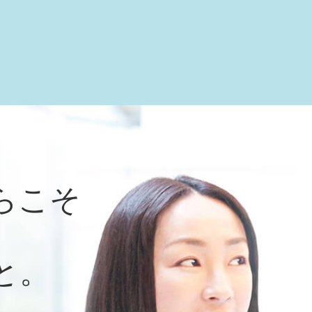
らこそ
と。