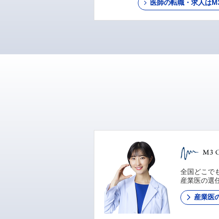
医師の転職・求人はM3 C
全国どこでも
産業医の選
産業医