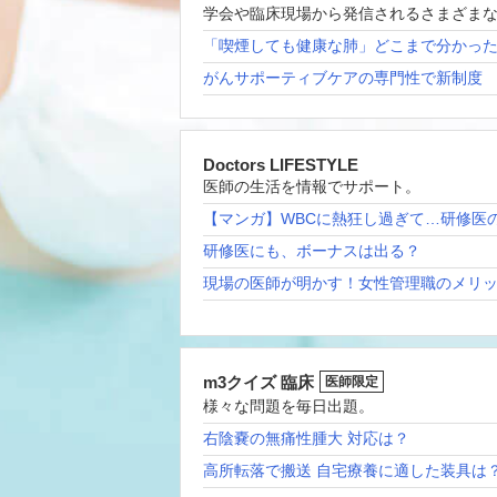
学会や臨床現場から発信されるさまざま
「喫煙しても健康な肺」どこまで分かっ
がんサポーティブケアの専門性で新制度
Doctors LIFESTYLE
医師の生活を情報でサポート。
【マンガ】WBCに熱狂し過ぎて…研修医
研修医にも、ボーナスは出る？
現場の医師が明かす！女性管理職のメリ
m3クイズ 臨床
医師限定
様々な問題を毎日出題。
右陰嚢の無痛性腫大 対応は？
高所転落で搬送 自宅療養に適した装具は