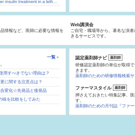
What lab value decreases most rapidly after insulin treatment in a lethargic man?
Web講演会
薬品情報など、医師に必要な情報を
ご自宅・職場等から、著名な演者
きるサービスです。
一覧
認定薬剤師ナビ
薬剤師
供。
研修認定薬剤師の単位が取得で
きます。
続使用すべきでない理由は？
薬剤師のための研修情報検索サ
変更に関する注意点は？
ファーマスタイル
薬剤師
配合変化☆先発品と後発品
押さえておきたい特集記事、医
の味を比較をしてみた
す。
薬剤師のための月刊誌『ファー