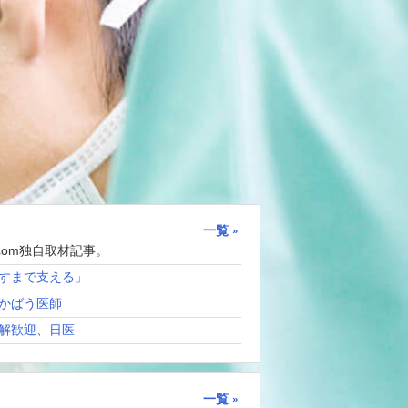
一覧
com独自取材記事。
すまで支える」
かばう医師
解歓迎、日医
一覧