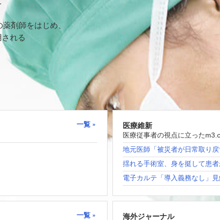
て
の薬剤師をはじめ、
用される
一覧
医療維新
医療従事者の視点に立ったm3.
地元医師「被災者が日常取り戻
揺れる手術室、身を挺して患者
電子カルテ「導入義務なし」見
一覧
海外ジャーナル