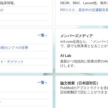
な臨床情報。
NEJM、BMJ、Lancet他
たか
PDリスク、居住中の交通騒音
一覧
メンバーズメディア
m3.com会員なら、『メンバ
で、誰でも執筆者となることが
の朝カンファの珍事
AI Lab
最新かつ包括的に医療分野のA
ット・デメリット
けします。
一覧
論文検索（日本語対応）
PubMedのアブストラクトを
語自動翻訳で読むことができま
？