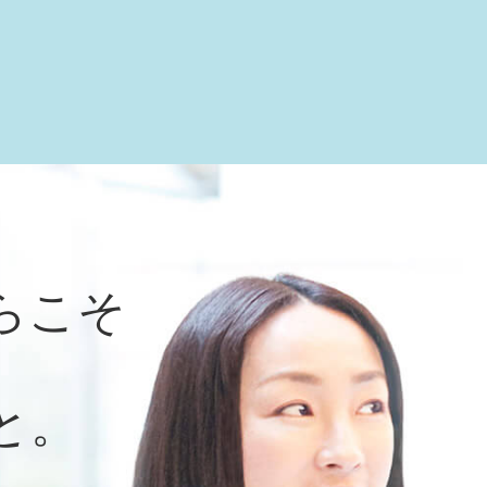
らこそ
と。