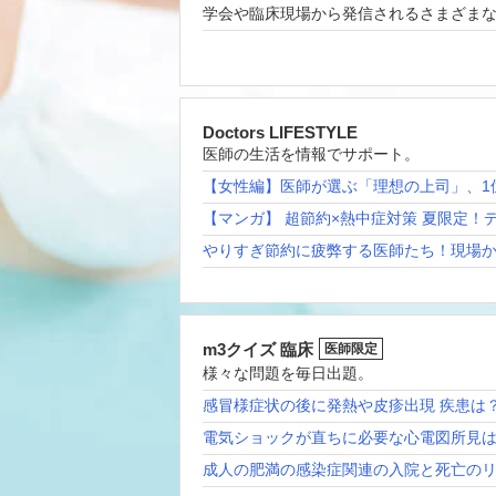
学会や臨床現場から発信されるさまざま
Doctors LIFESTYLE
医師の生活を情報でサポート。
【女性編】医師が選ぶ「理想の上司」、1
【マンガ】 超節約×熱中症対策 夏限定！
やりすぎ節約に疲弊する医師たち！現場
m3クイズ 臨床
医師限定
様々な問題を毎日出題。
感冒様症状の後に発熱や皮疹出現 疾患は
電気ショックが直ちに必要な心電図所見
成人の肥満の感染症関連の入院と死亡の