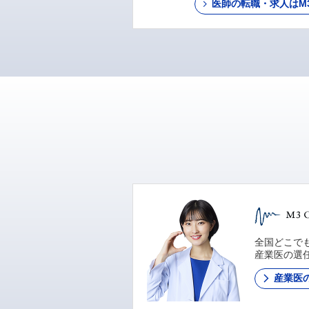
医師の転職・求人はM3 C
全国どこでも
産業医の選
産業医