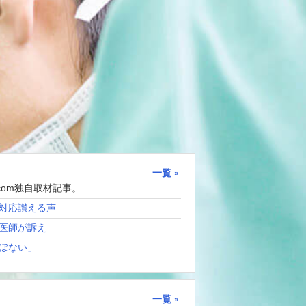
一覧
com独自取材記事。
対応讃える声
医師が訴え
ぼない」
一覧