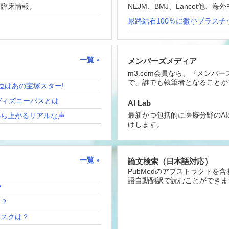
な臨床情報。
NEJM、BMJ、Lancet他
尿路結石100％に微小プラスチ
一覧
メンバーズメディア
m3.com会員なら、『メンバ
で、誰でも執筆者となることが
位はあの宝塚スター!
ディズニーパスとは
AI Lab
最新かつ包括的に医療分野のA
から上がるリアルな声
けします。
一覧
論文検索（日本語対応）
PubMedのアブストラクトを
語自動翻訳で読むことができま
？
は？
リスクは？