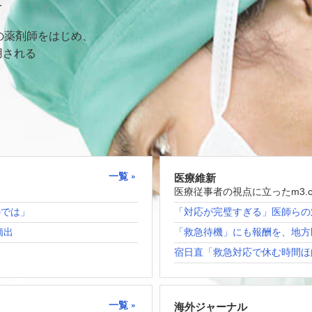
て
の薬剤師をはじめ、
用される
一覧
医療維新
医療従事者の視点に立ったm3.
のでは」
「対応が完璧すぎる」医師らの
摘出
「救急待機」にも報酬を、地方
宿日直「救急対応で休む時間ほ
一覧
海外ジャーナル