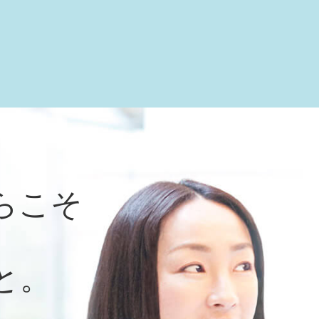
らこそ
と。