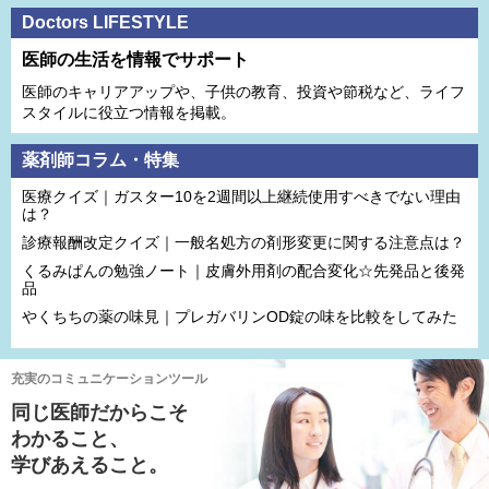
Doctors LIFESTYLE
医師の生活を情報でサポート
医師のキャリアアップや、子供の教育、投資や節税など、ライフ
スタイルに役立つ情報を掲載。
薬剤師コラム・特集
医療クイズ｜ガスター10を2週間以上継続使用すべきでない理由
は？
診療報酬改定クイズ｜一般名処方の剤形変更に関する注意点は？
くるみぱんの勉強ノート｜皮膚外用剤の配合変化☆先発品と後発
品
やくちちの薬の味見｜プレガバリンOD錠の味を比較をしてみた
充実のコミュニケーションツール
同じ医師だからこそ
わかること、
学びあえること。