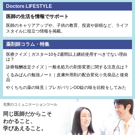
Doctors LIFESTYLE
医師の生活を情報でサポート
医師のキャリアアップや、子供の教育、投資や節税など、ライフ
スタイルに役立つ情報を掲載。
薬剤師コラム・特集
医療クイズ｜ガスター10を2週間以上継続使用すべきでない理由
は？
診療報酬改定クイズ｜一般名処方の剤形変更に関する注意点は？
くるみぱんの勉強ノート｜皮膚外用剤の配合変化☆先発品と後発
品
やくちちの薬の味見｜プレガバリンOD錠の味を比較をしてみた
充実のコミュニケーションツール
同じ医師だからこそ
わかること、
学びあえること。