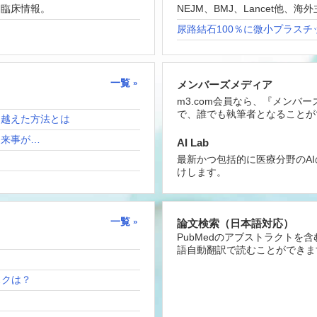
な臨床情報。
NEJM、BMJ、Lancet他
尿路結石100％に微小プラスチ
一覧
メンバーズメディア
m3.com会員なら、『メンバ
で、誰でも執筆者となることが
り越えた方法とは
出来事が…
AI Lab
最新かつ包括的に医療分野のA
けします。
一覧
論文検索（日本語対応）
PubMedのアブストラクトを
語自動翻訳で読むことができま
リスクは？