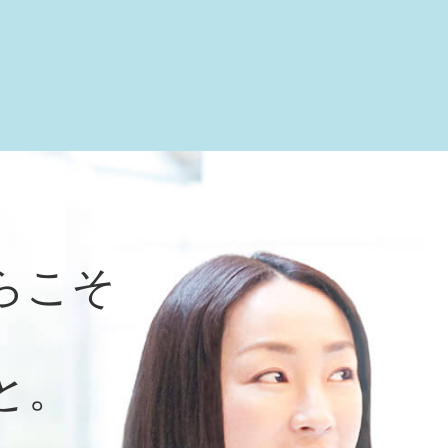
らこそ
と。