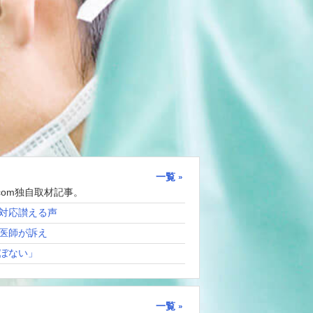
一覧
com独自取材記事。
対応讃える声
医師が訴え
ぼない」
一覧