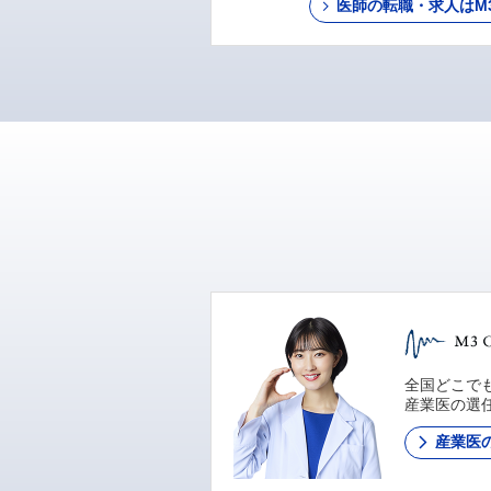
医師の転職・求人はM3 C
全国どこでも
産業医の選
産業医