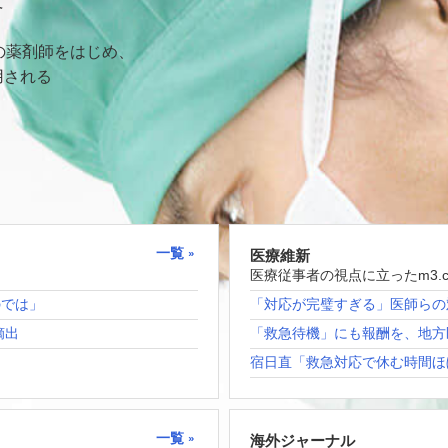
て
の薬剤師をはじめ、
用される
一覧
医療維新
医療従事者の視点に立ったm3.
のでは」
「対応が完璧すぎる」医師らの
摘出
「救急待機」にも報酬を、地方
宿日直「救急対応で休む時間ほ
一覧
海外ジャーナル