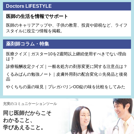
Doctors LIFESTYLE
医師の生活を情報でサポート
医師のキャリアアップや、子供の教育、投資や節税など、ライフ
スタイルに役立つ情報を掲載。
薬剤師コラム・特集
医療クイズ｜ガスター10を2週間以上継続使用すべきでない理由
は？
診療報酬改定クイズ｜一般名処方の剤形変更に関する注意点は？
くるみぱんの勉強ノート｜皮膚外用剤の配合変化☆先発品と後発
品
やくちちの薬の味見｜プレガバリンOD錠の味を比較をしてみた
充実のコミュニケーションツール
同じ医師だからこそ
わかること、
学びあえること。