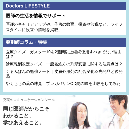
Doctors LIFESTYLE
医師の生活を情報でサポート
医師のキャリアアップや、子供の教育、投資や節税など、ライフ
スタイルに役立つ情報を掲載。
薬剤師コラム・特集
医療クイズ｜ガスター10を2週間以上継続使用すべきでない理由
は？
診療報酬改定クイズ｜一般名処方の剤形変更に関する注意点は？
くるみぱんの勉強ノート｜皮膚外用剤の配合変化☆先発品と後発
品
やくちちの薬の味見｜プレガバリンOD錠の味を比較をしてみた
充実のコミュニケーションツール
同じ医師だからこそ
わかること、
学びあえること。