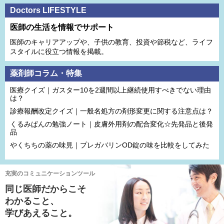
Doctors LIFESTYLE
医師の生活を情報でサポート
医師のキャリアアップや、子供の教育、投資や節税など、ライフ
スタイルに役立つ情報を掲載。
薬剤師コラム・特集
医療クイズ｜ガスター10を2週間以上継続使用すべきでない理由
は？
診療報酬改定クイズ｜一般名処方の剤形変更に関する注意点は？
くるみぱんの勉強ノート｜皮膚外用剤の配合変化☆先発品と後発
品
やくちちの薬の味見｜プレガバリンOD錠の味を比較をしてみた
充実のコミュニケーションツール
同じ医師だからこそ
わかること、
学びあえること。