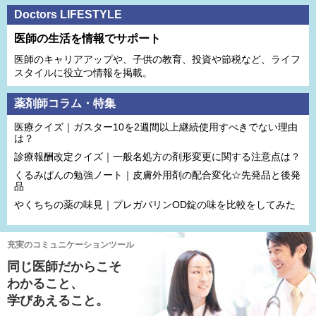
Doctors LIFESTYLE
医師の生活を情報でサポート
医師のキャリアアップや、子供の教育、投資や節税など、ライフ
スタイルに役立つ情報を掲載。
薬剤師コラム・特集
医療クイズ｜ガスター10を2週間以上継続使用すべきでない理由
は？
診療報酬改定クイズ｜一般名処方の剤形変更に関する注意点は？
くるみぱんの勉強ノート｜皮膚外用剤の配合変化☆先発品と後発
品
やくちちの薬の味見｜プレガバリンOD錠の味を比較をしてみた
充実のコミュニケーションツール
同じ医師だからこそ
わかること、
学びあえること。