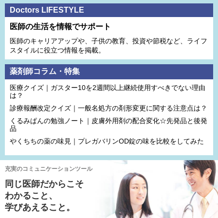
Doctors LIFESTYLE
医師の生活を情報でサポート
医師のキャリアアップや、子供の教育、投資や節税など、ライフ
スタイルに役立つ情報を掲載。
薬剤師コラム・特集
医療クイズ｜ガスター10を2週間以上継続使用すべきでない理由
は？
診療報酬改定クイズ｜一般名処方の剤形変更に関する注意点は？
くるみぱんの勉強ノート｜皮膚外用剤の配合変化☆先発品と後発
品
やくちちの薬の味見｜プレガバリンOD錠の味を比較をしてみた
充実のコミュニケーションツール
同じ医師だからこそ
わかること、
学びあえること。