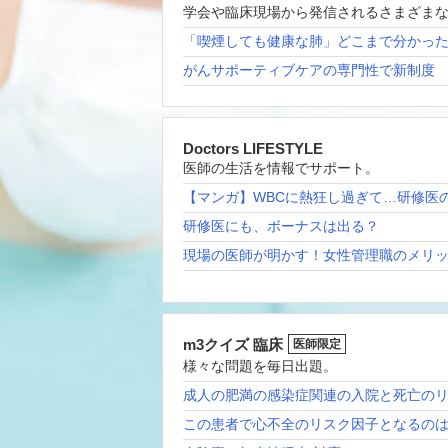
学会や臨床現場から発信されるさまざま
「喫煙しても健康な肺」どこまで分かっ
がんサポーティブケアの専門性で新制度
Doctors LIFESTYLE
医師の生活を情報でサポート。
【マンガ】WBCに熱狂し過ぎて…研修医
研修医にも、ボーナスは出る？
現場の医師が明かす！女性管理職のメリ
m3クイズ 臨床
医師限定
様々な問題を毎日出題。
成人の肥満の感染症関連の入院と死亡の
この患者で心不全のリスク因子となるの