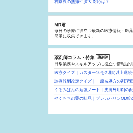
右陰嚢の無痛性腫大 対応は？
MR君
毎日の診療に役立つ最新の医療情報・医
簡単に収集できます。
薬剤師コラム・特集
薬剤師
日常業務やスキルアップに役立つ情報提
医療クイズ｜ガスター10を2週間以上継
診療報酬改定クイズ｜一般名処方の剤形
くるみぱんの勉強ノート｜皮膚外用剤の
やくちちの薬の味見｜プレガバリンOD錠