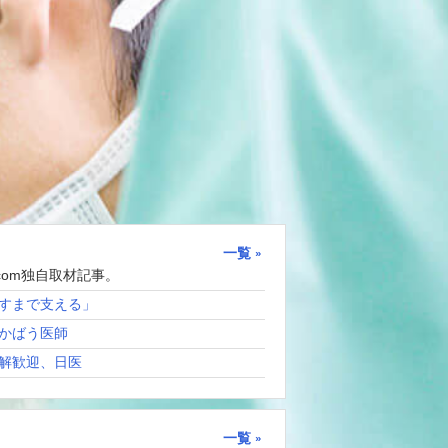
一覧
com独自取材記事。
すまで支える」
かばう医師
解歓迎、日医
一覧