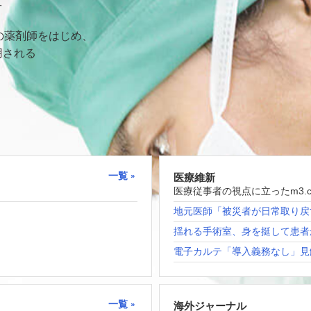
て
の薬剤師をはじめ、
用される
一覧
医療維新
医療従事者の視点に立ったm3.
地元医師「被災者が日常取り戻
揺れる手術室、身を挺して患者
電子カルテ「導入義務なし」見
一覧
海外ジャーナル