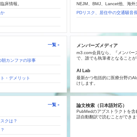
な臨床情報。
NEJM、BMJ、Lancet他
たか
PDリスク、居住中の交通騒音
一覧
メンバーズメディア
m3.com会員なら、『メンバ
で、誰でも執筆者となることが
の朝カンファの珍事
AI Lab
最新かつ包括的に医療分野のA
ット・デメリット
けします。
一覧
論文検索（日本語対応）
PubMedのアブストラクトを
語自動翻訳で読むことができま
リスクは？
は？