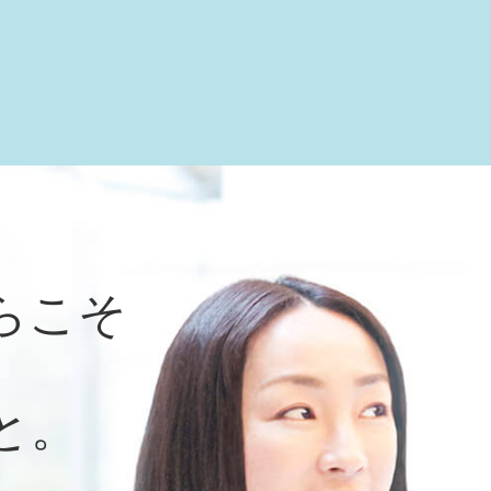
らこそ
と。