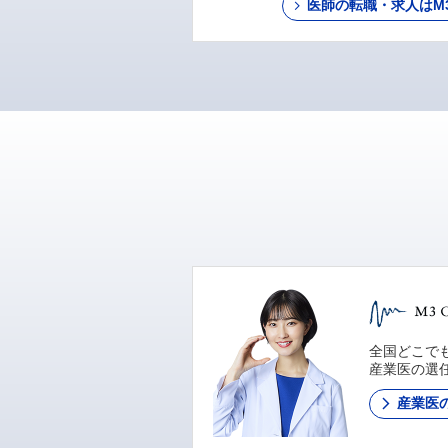
医師の転職・求人はM3 C
全国どこでも
産業医の選
産業医