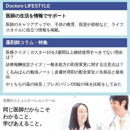
Doctors LIFESTYLE
医師の生活を情報でサポート
医師のキャリアアップや、子供の教育、投資や節税など、ライフ
スタイルに役立つ情報を掲載。
薬剤師コラム・特集
医療クイズ｜ガスター10を2週間以上継続使用すべきでない理由
は？
診療報酬改定クイズ｜一般名処方の剤形変更に関する注意点は？
くるみぱんの勉強ノート｜皮膚外用剤の配合変化☆先発品と後発
品
やくちちの薬の味見｜プレガバリンOD錠の味を比較をしてみた
充実のコミュニケーションツール
同じ医師だからこそ
わかること、
学びあえること。