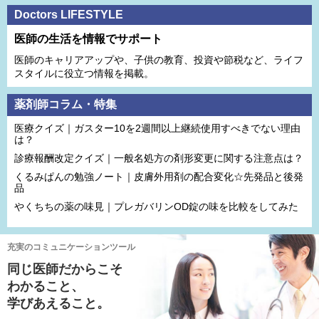
Doctors LIFESTYLE
医師の生活を情報でサポート
医師のキャリアアップや、子供の教育、投資や節税など、ライフ
スタイルに役立つ情報を掲載。
薬剤師コラム・特集
医療クイズ｜ガスター10を2週間以上継続使用すべきでない理由
は？
診療報酬改定クイズ｜一般名処方の剤形変更に関する注意点は？
くるみぱんの勉強ノート｜皮膚外用剤の配合変化☆先発品と後発
品
やくちちの薬の味見｜プレガバリンOD錠の味を比較をしてみた
充実のコミュニケーションツール
同じ医師だからこそ
わかること、
学びあえること。