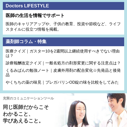
Doctors LIFESTYLE
医師の生活を情報でサポート
医師のキャリアアップや、子供の教育、投資や節税など、ライフ
スタイルに役立つ情報を掲載。
薬剤師コラム・特集
医療クイズ｜ガスター10を2週間以上継続使用すべきでない理由
は？
診療報酬改定クイズ｜一般名処方の剤形変更に関する注意点は？
くるみぱんの勉強ノート｜皮膚外用剤の配合変化☆先発品と後発
品
やくちちの薬の味見｜プレガバリンOD錠の味を比較をしてみた
充実のコミュニケーションツール
同じ医師だからこそ
わかること、
学びあえること。