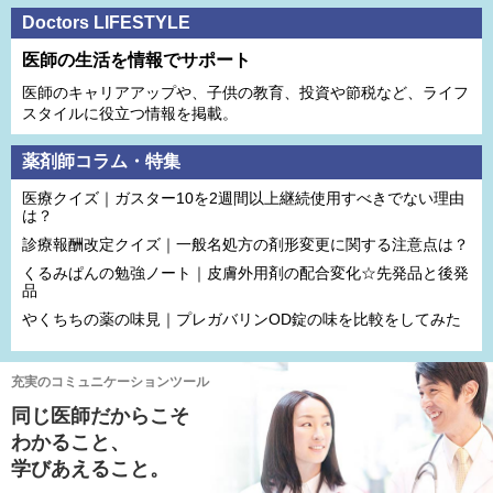
Doctors LIFESTYLE
医師の生活を情報でサポート
医師のキャリアアップや、子供の教育、投資や節税など、ライフ
スタイルに役立つ情報を掲載。
薬剤師コラム・特集
医療クイズ｜ガスター10を2週間以上継続使用すべきでない理由
は？
診療報酬改定クイズ｜一般名処方の剤形変更に関する注意点は？
くるみぱんの勉強ノート｜皮膚外用剤の配合変化☆先発品と後発
品
やくちちの薬の味見｜プレガバリンOD錠の味を比較をしてみた
充実のコミュニケーションツール
同じ医師だからこそ
わかること、
学びあえること。