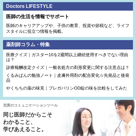
Doctors LIFESTYLE
医師の生活を情報でサポート
医師のキャリアアップや、子供の教育、投資や節税など、ライフ
スタイルに役立つ情報を掲載。
薬剤師コラム・特集
医療クイズ｜ガスター10を2週間以上継続使用すべきでない理由
は？
診療報酬改定クイズ｜一般名処方の剤形変更に関する注意点は？
くるみぱんの勉強ノート｜皮膚外用剤の配合変化☆先発品と後発
品
やくちちの薬の味見｜プレガバリンOD錠の味を比較をしてみた
充実のコミュニケーションツール
同じ医師だからこそ
わかること、
学びあえること。