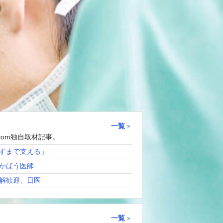
一覧
com独自取材記事。
すまで支える」
かばう医師
解歓迎、日医
一覧