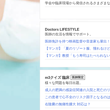
学会や臨床現場から発信されるさまざま
Doctors LIFESTYLE
医師の生活を情報でサポート。
医師免許を持つ映画監督や音楽家も輩出
【マンガ】「夏のリゾート服、憧れるけ
【マンガ】教授「もう寿司はたべられな
m3クイズ 臨床
医師限定
様々な問題を毎日出題。
成人の肥満の感染症関連の入院と死亡の
この患者で心不全のリスク因子となるの
右陰嚢の無痛性腫大 対応は？