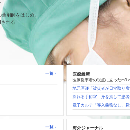
て
の薬剤師をはじめ、
用される
一覧
医療維新
医療従事者の視点に立ったm3.
地元医師「被災者が日常取り戻
揺れる手術室、身を挺して患者
電子カルテ「導入義務なし」見
一覧
海外ジャーナル