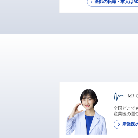
医師の転職・求人はM3 C
全国どこでも
産業医の選
産業医