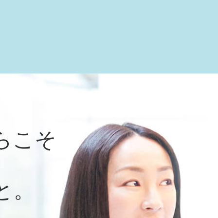
らこそ
と。