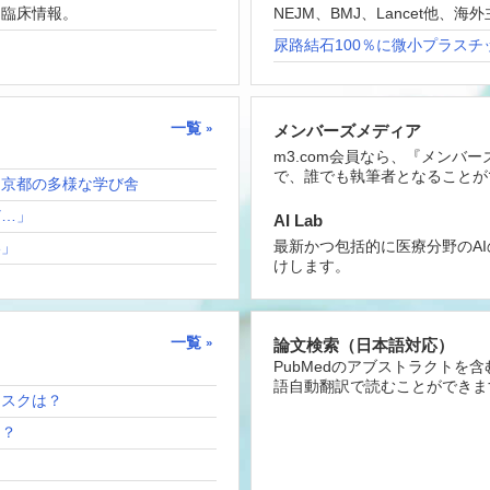
な臨床情報。
NEJM、BMJ、Lancet他
尿路結石100％に微小プラスチ
一覧
メンバーズメディア
m3.com会員なら、『メンバ
で、誰でも執筆者となることが
！京都の多様な学び舎
ど…」
AI Lab
最新かつ包括的に医療分野のA
い」
けします。
一覧
論文検索（日本語対応）
PubMedのアブストラクトを
語自動翻訳で読むことができま
リスクは？
は？