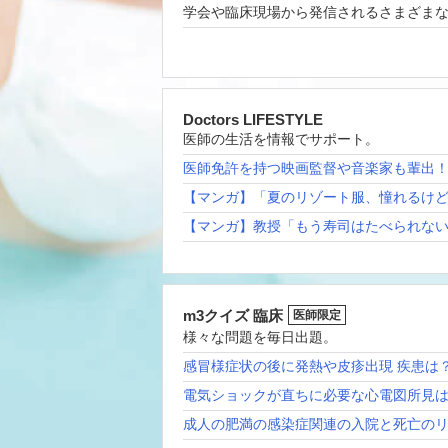
学会や臨床現場から発信されるさまざま
Doctors LIFESTYLE
医師の生活を情報でサポート。
医師免許を持つ映画監督や音楽家も輩出
【マンガ】「夏のリゾート服、憧れるけ
【マンガ】教授「もう寿司はたべられな
m3クイズ 臨床
医師限定
様々な問題を毎日出題。
感冒様症状の後に発熱や皮疹出現 疾患は
電気ショックが直ちに必要な心電図所見
成人の肥満の感染症関連の入院と死亡の