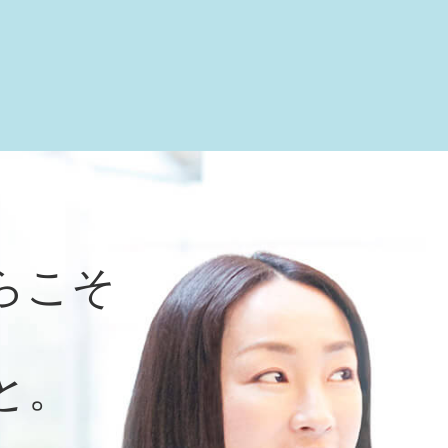
らこそ
と。