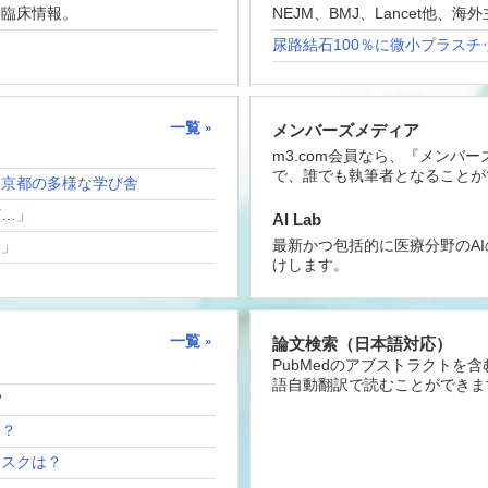
な臨床情報。
NEJM、BMJ、Lancet他
尿路結石100％に微小プラスチ
一覧
メンバーズメディア
m3.com会員なら、『メンバ
で、誰でも執筆者となることが
！京都の多様な学び舎
ど…」
AI Lab
最新かつ包括的に医療分野のA
い」
けします。
一覧
論文検索（日本語対応）
PubMedのアブストラクトを
語自動翻訳で読むことができま
？
は？
リスクは？