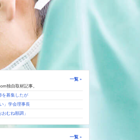
一覧
com独自取材記事。
師を募集したが
い」学会理事長
おおむね順調」
一覧