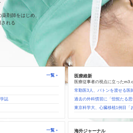
て
の薬剤師をはじめ、
用される
一覧
医療維新
医療従事者の視点に立ったm3.
常勤医3人、バトンを渡せる医
科学誌
過去の外科慣習に「忸怩たる思
東京科学大、心臓移植1例目「
一覧
海外ジャーナル