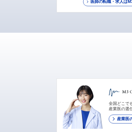
医師の転職・求人はM3 C
全国どこでも
産業医の選
産業医