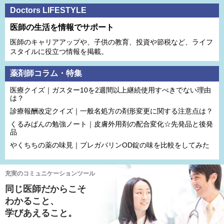
Doctors LIFESTYLE
医師の生活を情報でサポート
医師のキャリアアップや、子供の教育、投資や節税など、ライフ
スタイルに役立つ情報を掲載。
薬剤師コラム・特集
医療クイズ｜ガスター10を2週間以上継続使用すべきでない理由
は？
診療報酬改定クイズ｜一般名処方の剤形変更に関する注意点は？
くるみぱんの勉強ノート｜皮膚外用剤の配合変化☆先発品と後発
品
やくちちの薬の味見｜プレガバリンOD錠の味を比較をしてみた
充実のコミュニケーションツール
同じ医師だからこそ
わかること、
学びあえること。