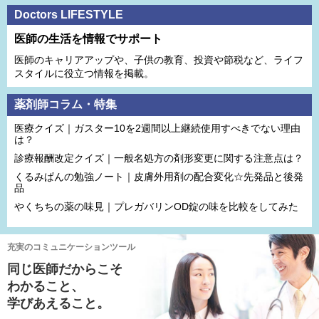
Doctors LIFESTYLE
医師の生活を情報でサポート
医師のキャリアアップや、子供の教育、投資や節税など、ライフ
スタイルに役立つ情報を掲載。
薬剤師コラム・特集
医療クイズ｜ガスター10を2週間以上継続使用すべきでない理由
は？
診療報酬改定クイズ｜一般名処方の剤形変更に関する注意点は？
くるみぱんの勉強ノート｜皮膚外用剤の配合変化☆先発品と後発
品
やくちちの薬の味見｜プレガバリンOD錠の味を比較をしてみた
充実のコミュニケーションツール
同じ医師だからこそ
わかること、
学びあえること。