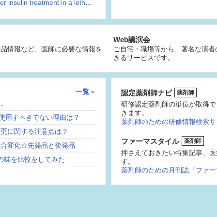
What lab value decreases most rapidly after insulin treatment in a lethargic man?
Web講演会
薬品情報など、医師に必要な情報を
ご自宅・職場等から、著名な演者
きるサービスです。
一覧
認定薬剤師ナビ
薬剤師
供。
研修認定薬剤師の単位が取得で
きます。
続使用すべきでない理由は？
薬剤師のための研修情報検索サ
変更に関する注意点は？
ファーマスタイル
薬剤師
配合変化☆先発品と後発品
押さえておきたい特集記事、医
の味を比較をしてみた
す。
薬剤師のための月刊誌『ファー