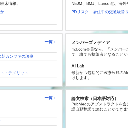
な臨床情報。
NEJM、BMJ、Lancet他
たか
PDリスク、居住中の交通騒音
一覧
メンバーズメディア
m3.com会員なら、『メンバ
で、誰でも執筆者となることが
の朝カンファの珍事
AI Lab
最新かつ包括的に医療分野のA
ット・デメリット
けします。
一覧
論文検索（日本語対応）
PubMedのアブストラクトを
語自動翻訳で読むことができま
？