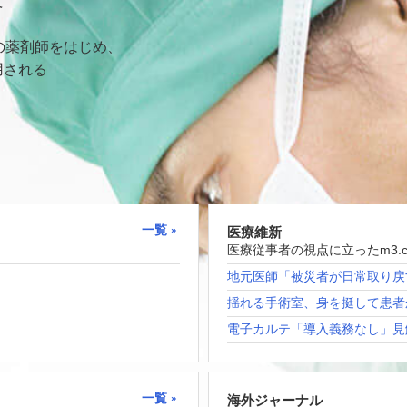
て
の薬剤師をはじめ、
用される
一覧
医療維新
医療従事者の視点に立ったm3.
地元医師「被災者が日常取り戻
揺れる手術室、身を挺して患者
電子カルテ「導入義務なし」見
一覧
海外ジャーナル