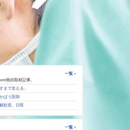
一覧
com独自取材記事。
すまで支える」
かばう医師
解歓迎、日医
一覧