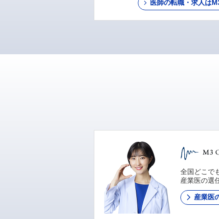
医師の転職・求人はM3 C
全国どこでも
産業医の選
産業医