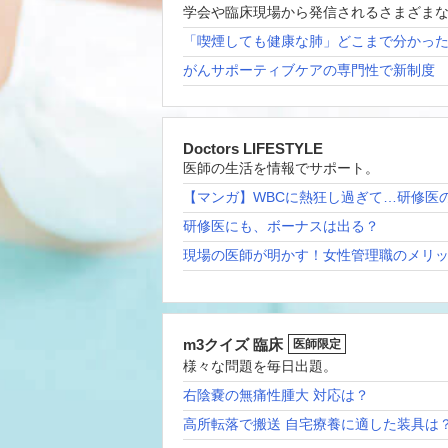
学会や臨床現場から発信されるさまざま
「喫煙しても健康な肺」どこまで分かっ
がんサポーティブケアの専門性で新制度
Doctors LIFESTYLE
医師の生活を情報でサポート。
【マンガ】WBCに熱狂し過ぎて…研修医
研修医にも、ボーナスは出る？
現場の医師が明かす！女性管理職のメリ
m3クイズ 臨床
医師限定
様々な問題を毎日出題。
右陰嚢の無痛性腫大 対応は？
高所転落で搬送 自宅療養に適した装具は