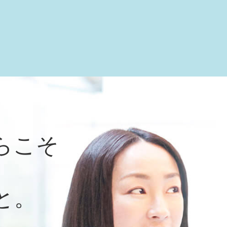
らこそ
と。