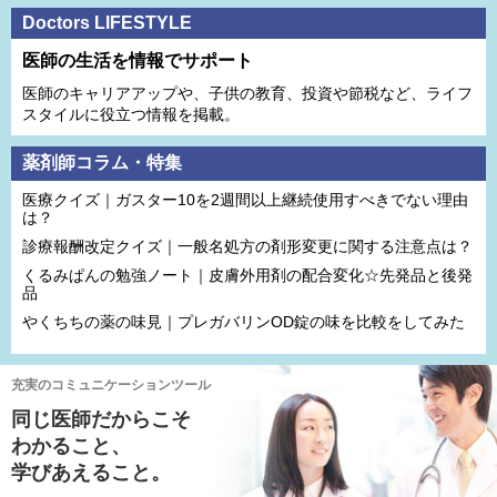
Doctors LIFESTYLE
医師の生活を情報でサポート
医師のキャリアアップや、子供の教育、投資や節税など、ライフ
スタイルに役立つ情報を掲載。
薬剤師コラム・特集
医療クイズ｜ガスター10を2週間以上継続使用すべきでない理由
は？
診療報酬改定クイズ｜一般名処方の剤形変更に関する注意点は？
くるみぱんの勉強ノート｜皮膚外用剤の配合変化☆先発品と後発
品
やくちちの薬の味見｜プレガバリンOD錠の味を比較をしてみた
充実のコミュニケーションツール
同じ医師だからこそ
わかること、
学びあえること。