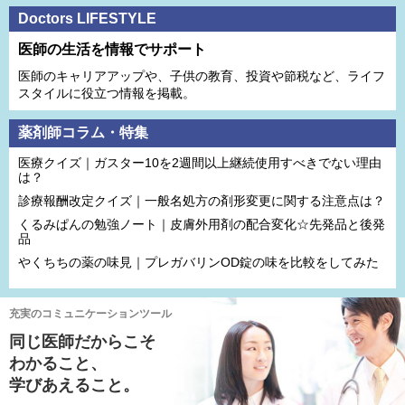
Doctors LIFESTYLE
医師の生活を情報でサポート
医師のキャリアアップや、子供の教育、投資や節税など、ライフ
スタイルに役立つ情報を掲載。
薬剤師コラム・特集
医療クイズ｜ガスター10を2週間以上継続使用すべきでない理由
は？
診療報酬改定クイズ｜一般名処方の剤形変更に関する注意点は？
くるみぱんの勉強ノート｜皮膚外用剤の配合変化☆先発品と後発
品
やくちちの薬の味見｜プレガバリンOD錠の味を比較をしてみた
充実のコミュニケーションツール
同じ医師だからこそ
わかること、
学びあえること。