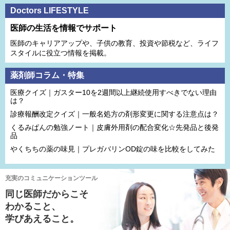
Doctors LIFESTYLE
医師の生活を情報でサポート
医師のキャリアアップや、子供の教育、投資や節税など、ライフ
スタイルに役立つ情報を掲載。
薬剤師コラム・特集
医療クイズ｜ガスター10を2週間以上継続使用すべきでない理由
は？
診療報酬改定クイズ｜一般名処方の剤形変更に関する注意点は？
くるみぱんの勉強ノート｜皮膚外用剤の配合変化☆先発品と後発
品
やくちちの薬の味見｜プレガバリンOD錠の味を比較をしてみた
充実のコミュニケーションツール
同じ医師だからこそ
わかること、
学びあえること。