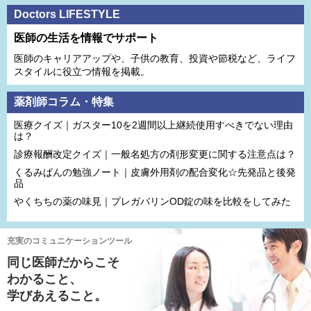
Doctors LIFESTYLE
医師の生活を情報でサポート
医師のキャリアアップや、子供の教育、投資や節税など、ライフ
スタイルに役立つ情報を掲載。
薬剤師コラム・特集
医療クイズ｜ガスター10を2週間以上継続使用すべきでない理由
は？
診療報酬改定クイズ｜一般名処方の剤形変更に関する注意点は？
くるみぱんの勉強ノート｜皮膚外用剤の配合変化☆先発品と後発
品
やくちちの薬の味見｜プレガバリンOD錠の味を比較をしてみた
充実のコミュニケーションツール
同じ医師だからこそ
わかること、
学びあえること。