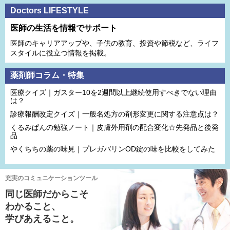
Doctors LIFESTYLE
医師の生活を情報でサポート
医師のキャリアアップや、子供の教育、投資や節税など、ライフ
スタイルに役立つ情報を掲載。
薬剤師コラム・特集
医療クイズ｜ガスター10を2週間以上継続使用すべきでない理由
は？
診療報酬改定クイズ｜一般名処方の剤形変更に関する注意点は？
くるみぱんの勉強ノート｜皮膚外用剤の配合変化☆先発品と後発
品
やくちちの薬の味見｜プレガバリンOD錠の味を比較をしてみた
充実のコミュニケーションツール
同じ医師だからこそ
わかること、
学びあえること。